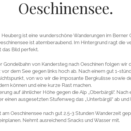
Oeschinensee.
euberg ist eine wunderschöne Wanderungen im Berner Ob
Oeschinensee ist atemberaubend. Im Hintergrund ragt die v
 das Bild perfekt.
er Gondelbahn von Kandersteg nach Oeschinen folgen wi
 vor dem See gegen links hoch ab. Nach einem gut 1-stünd
ssichtspunkt, von wo wir die imposante Bergkulisse sowie
ern können und eine kurze Rast machen.
rung auf ähnlicher Höhe gegen die Alp „Oberbärgli“. Nach 
er einen ausgesetzten Stufenweg das „Unterbärgli“ ab und 
rst am Oeschinensee nach gut 2.5-3 Stunden Wanderzeit gep
 einplanen. Nehmt ausreichend Snacks und Wasser mit.