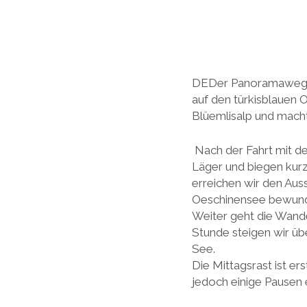
DEDer Panoramaweg H
auf den türkisblauen 
Blüemlisalp und macht
Nach der Fahrt mit d
Läger und biegen kurz
erreichen wir den Au
Oeschinensee bewund
Weiter geht die Wande
Stunde steigen wir üb
See.
Die Mittagsrast ist e
jedoch einige Pausen